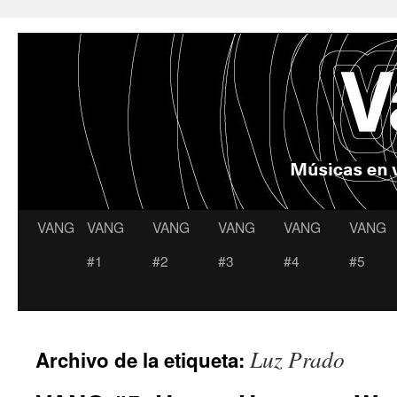
VANG
VANG
VANG
VANG
VANG
VANG
Saltar
#1
#2
#3
#4
#5
al
contenido
Luz Prado
Archivo de la etiqueta: