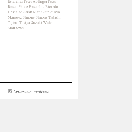
Estarellas
Peter Ablinger
Peter
Bosch
Phace Ensemble
Ricardo
Descalzo
Sarah Maria Sun
Silvia
Márquez
Simone Simons
Tadashi
Tajima
Tosiya Suzuki
Wade
Matthews
Funciona con WordPress.