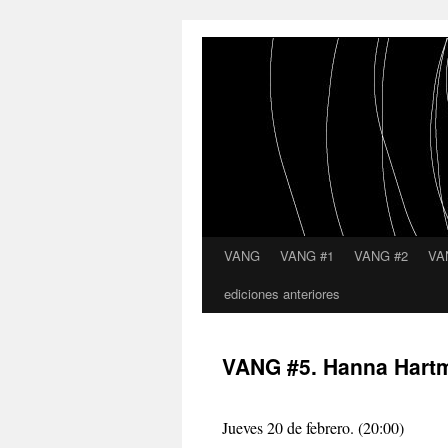
VANG
VANG #1
VANG #2
VA
Saltar
ediciones anteriores
al
contenido
VANG #5. Hanna Hart
Jueves 20 de febrero. (20:00)