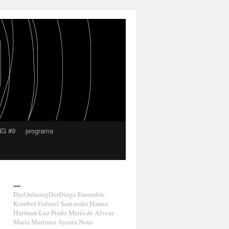
G #9
programa
—
DieOrdnungDerDinge
Ensemble
Komboï
Gabriel Santander
Hanna
Hartman
Luz Prado
María de Alvear
María Martínez Ayerza
Neus