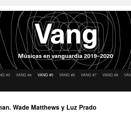
NG #3
VANG #4
VANG #5
VANG #6
VANG #7
VANG #8
VAN
man. Wade Matthews y Luz Prado