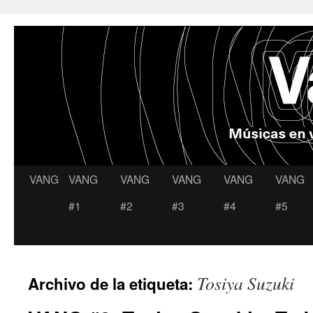
VANG
VANG
VANG
VANG
VANG
VANG
Saltar
#1
#2
#3
#4
#5
al
contenido
Tosiya Suzuki
Archivo de la etiqueta: